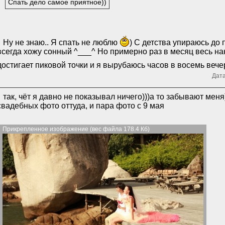
Спать дело самое приятное))
Ну не знаю.. Я спать не люблю
) С детства упираюсь до
всегда хожу сонный ^___^ Но примерно раз в месяц весь н
достигает пиковой точки и я вырубаюсь часов в восемь веч
Дата
так, чёт я давно не показывал ничего)))а то забывают меня)
свадебных фото оттуда, и пара фото с 9 мая
Прикрепленное изображение (вес файла 178.4 Кб)