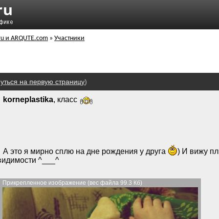
ru и ARQUTE.com
»
Участники
уться на первую страницу
)
korneplastika
, класс
А это я мирно сплю на дне рождения у друга
) И вижу п
видимости ^___^
Прикрепленное изображение (вес файла 99.3 Кб)