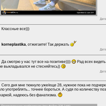
Дата
Классные все)))
korneplastika
, отжигаете! Так держать
Дата
Да смотрю у нас тут все на позитиве))))
Рад всех видет
не выкладывался не стесняйтесь))
Дата
Сего дня мне тюкнуло уже/еще 28, нужное пока не подчерк
зло употреблять... точнее бороться. А судя по количеству п
жаркой, надеюсь без фанатизма.