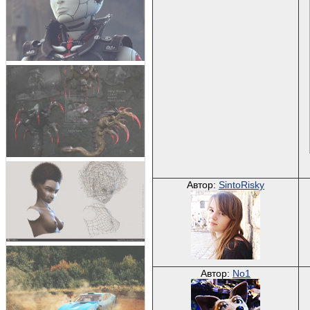
Автор:
SintoRisky
Автор:
No1