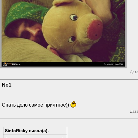
Дата
No1
Спать дело самое приятное))
Дата
SintoRisky писал(а):