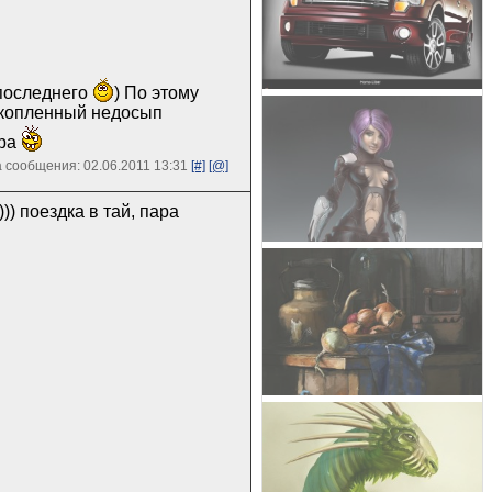
 последнего
) По этому
акопленный недосып
ера
 сообщения: 02.06.2011 13:31
[#]
[@]
)) поездка в тай, пара