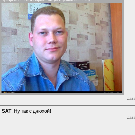
Прикрепленное изображение (вес файла 325.2 Кб)
Дата
SAT
, Ну так с днюхой!
Дата