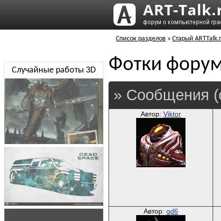
Список разделов
»
Старый ARTTalk.
Фотки фору
Случайные работы 3D
» Сообщения (
Автор:
Viktor
Автор:
gd6