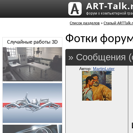
Список разделов
»
Старый ARTTalk.
Фотки фору
Случайные работы 3D
» Сообщения (
Автор:
MartinLuter