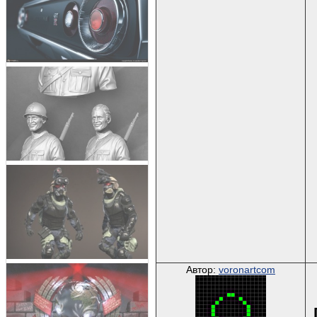
Автор:
voronartcom