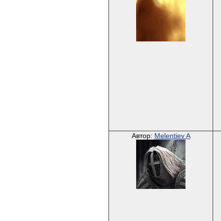
Автор:
Melentiev A