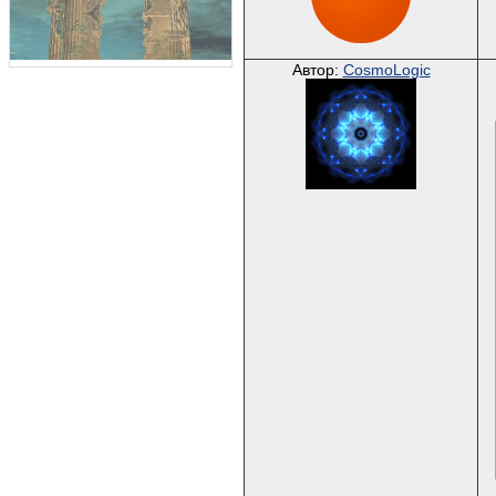
Автор:
CosmoLogic