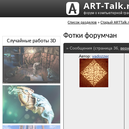
Список разделов
»
Старый ARTTalk.
Фотки форумчан
Случайные работы 3D
» Сообщения (страница 36,
верн
Автор:
vadozzer