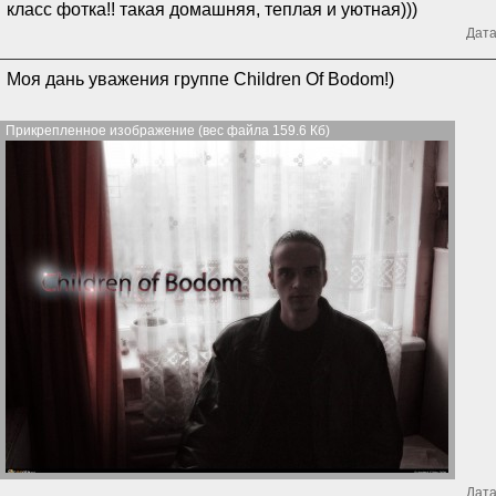
класс фотка!! такая домашняя, теплая и уютная)))
Дата
Моя дань уважения группе Children Of Bodom!)
Прикрепленное изображение (вес файла 159.6 Кб)
Дата