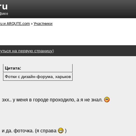
ru и ARQUTE.com
»
Участники
уться на первую страницу
)
Цитата:
Фотки с дизайн-форума, харьков
эхх.. у меня в городе проходило, а я не знал.
и да. фоточка. (я справа
)