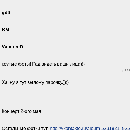
gd6
BM
VampireD
крутые фоты! Рад видеть ваши лица)))
Дата
Ха, ну я тут выложу парочку.))))
Концерт 2-ого мая
Остальные фотки тут:
http://vkontakte.ru/album-5231921_92