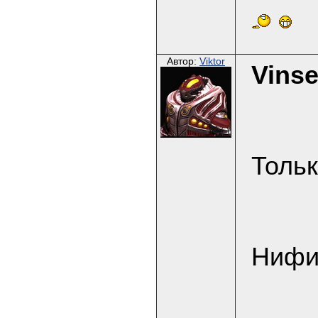
Автор:
Viktor
Vinse
Тольк
Нифиг