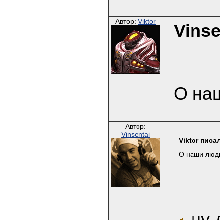
Автор:
Viktor
Vinse
О на
Автор:
Vinsentai
Viktor писал
О наши люд
ну д