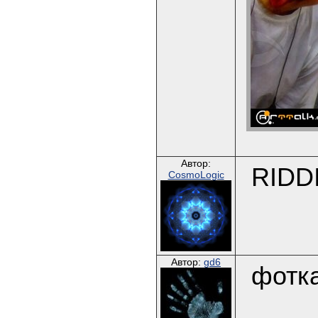
Автор:
RIDDI
CosmoLogic
Автор:
gd6
фотк