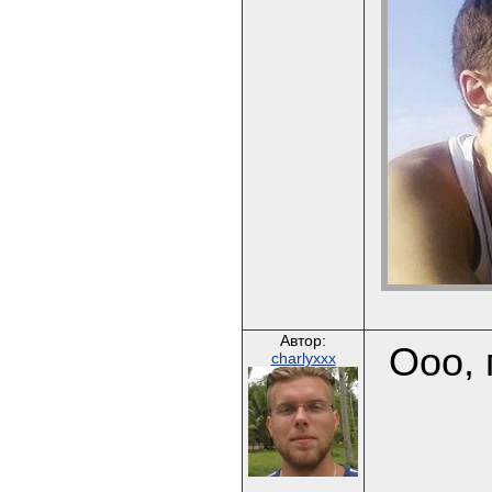
Автор:
Ооо, 
charlyxxx