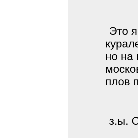
Это я
курале
но на 
москов
плов 
з.ы. 