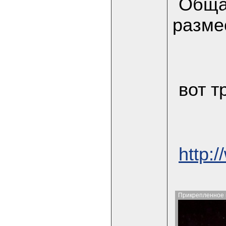
Общая
разме
вот т
http
Прикрепленное 