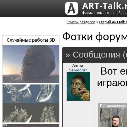
Список разделов
»
Старый ARTTalk.
Фотки фору
Случайные работы 3D
» Сообщения (
Автор:
Вот е
Semooran
играю
Прикрепленное 