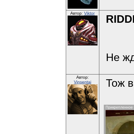
Автор:
Viktor
RIDD
Не жд
Автор:
Тож в
Vinsentai
Прикрепленное 