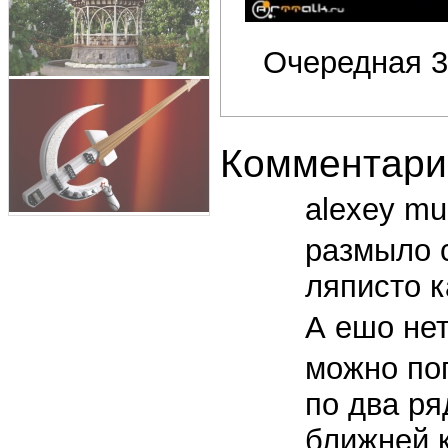
Очередная 3
Комментари
alexey mu
размыло 
ляписто к
А ешо нет
можно поп
по два ря
ближней к