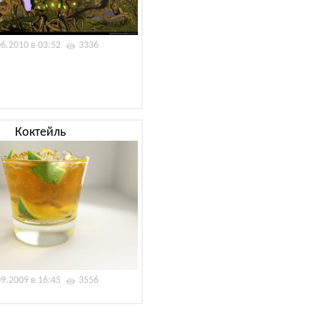
06.2010 в 03:52
3336
Коктейль
09.2009 в 16:45
3556