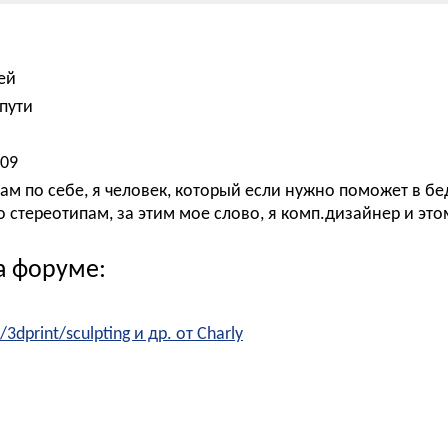
ей
пути
009
ам по себе, я человек, который если нужно поможет в бед
 стереотипам, за этим мое слово, я комп.дизайнер и этому 
а форуме:
print/sculpting и др. от Charly