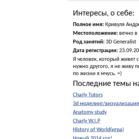
Интересы, о себе:
Полное имя:
Кривуля Андр
Местоположение:
вечно в 
Род занятий:
3D Generalist
Дата регистрации:
23.09.2
Я человек, который живет с
нужно другого, я не живу по
по жизни я мчусь. =)
Последние темы н
Charly Tutors
3d моделинг/визуализация/3d
Anatomy study
Charly W.I.P
History of World(игра)
Новый 2014 год!