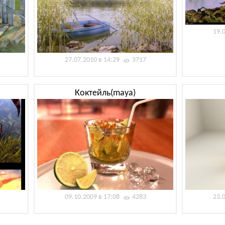
19.
27.07.2010 в 14:29
3717
Коктейль(maya)
09.10.2009 в 17:08
4283
23.