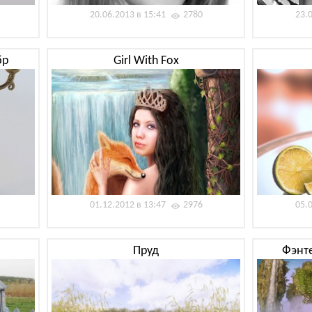
20.06.2013 в 15:41
2780
23.
бр
Girl With Fox
01.12.2012 в 13:47
2976
05.
Пруд
Фэнт