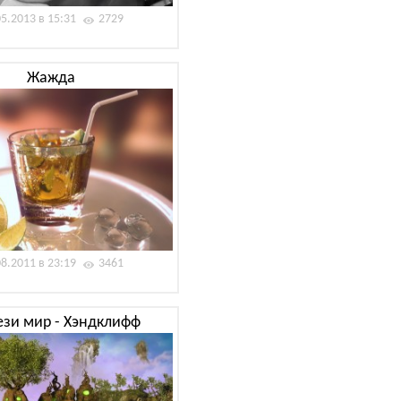
05.2013 в 15:31
2729
Жажда
08.2011 в 23:19
3461
ези мир - Хэндклифф