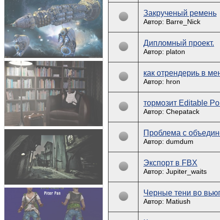
Закрученый ремень
Автор: Barre_Nick
Дипломный проект.
Автор: platon
как отрендериь в ме
Автор: hron
тормозит Editable Po
Автор: Chepatack
Проблема с объедине
Автор: dumdum
Экспорт в FBX
Автор: Jupiter_waits
Черные тени во вью
Автор: Matiush