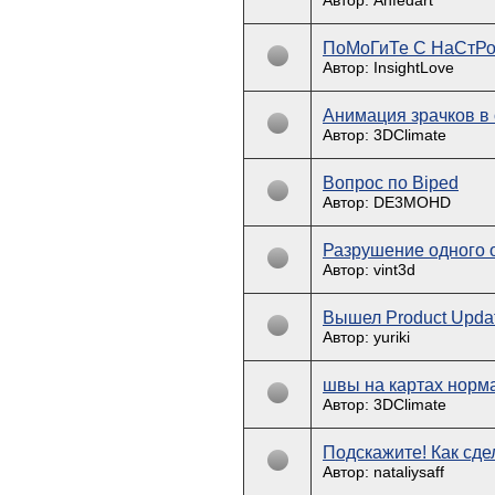
Автор: Anfedart
ПоМоГиТе С НаСтР
Автор: InsightLove
Анимация зрачков в
Автор: 3DClimate
Вопрос по Biped
Автор: DE3MOHD
Разрушение одного о
Автор: vint3d
Вышел Product Updat
Автор: yuriki
швы на картах норм
Автор: 3DClimate
Подскажите! Как сде
Автор: nataliysaff