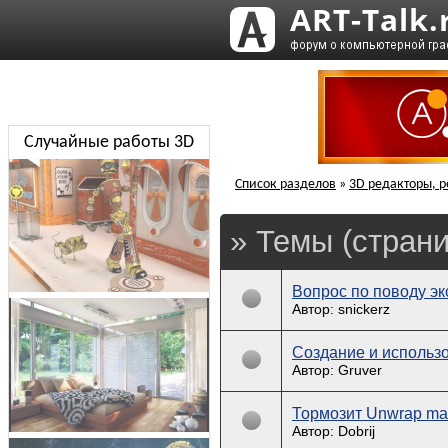
Случайные работы 3D
Список разделов
»
3D редакторы, р
» Темы (страни
Вопрос по поводу эк
Автор: snickerz
Создание и использо
Автор: Gruver
Тормозит Unwrap ma
Автор: Dobrij