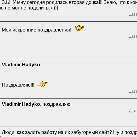
З.Ы. У мну сегодня родилась вторая дочка!!! Знаю, что к к
но не мог не поделиться)))
Дата
Мои искренние поздравления!
Дата
Vladimir Hadyko
Поздравляю!!!
Дата
Vladimir Hadyko
, поздравляю!
Дата
Люди, как залить работу на их забугорный сайт? Ну и поз