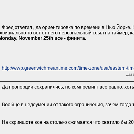
Фред ответил , да ориентировка по времени в Нью Йорке. 
официально то вот от него персональный ссыл на таймер, к
Monday, November 25th все - финита.
http://wwp.greenwichmeantime.com/time-zone/usa/eastern-tim
Дата
Да пропорции сохранились, но компреминг все равно, хоть
Вообще в недоумении от такого ограничения, зачем тогда 
На скриншоте все на столько сжимается что хватило бы 20