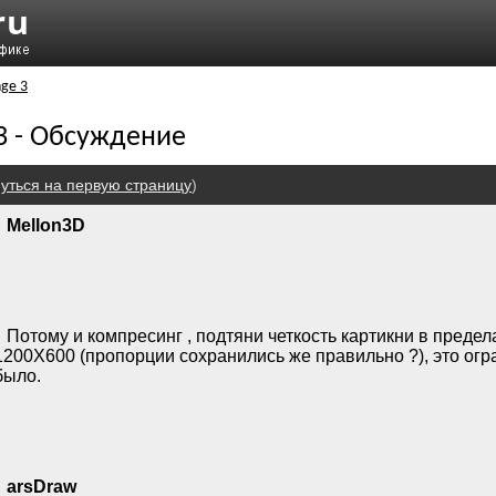
nge 3
 3 - Обсуждение
уться на первую страницу
)
Mellon3D
Потому и компресинг , подтяни четкость картикни в преде
1200X600 (пропорции сохранились же правильно ?), это ог
было.
arsDraw