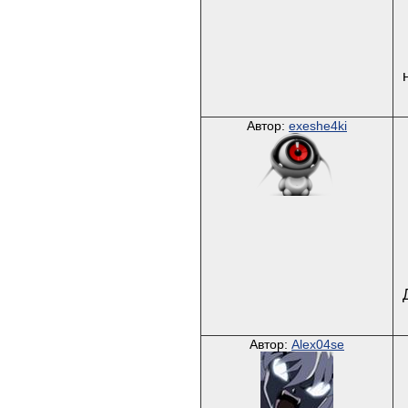
Автор:
exeshe4ki
Автор:
Alex04se