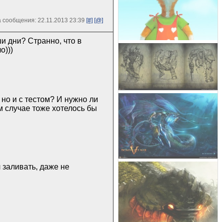
 сообщения: 22.11.2013 23:39
[#]
[@]
ши дни? Странно, что в
о)))
 но и с тестом? И нужно ли
ом случае тоже хотелось бы
л заливать, даже не