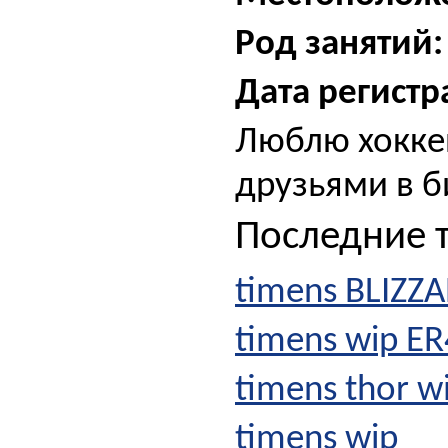
Род занятий:
Дата регистр
Люблю хоккей
друзьями в б
Последние 
timens BLIZZ
timens wip ER
timens thor w
timens wip