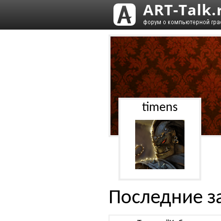
timens
Последние з