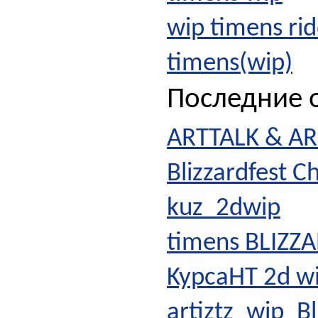
wip timens rid
timens(wip)
Последние о
ARTTALK & A
Blizzardfest C
kuz_2dwip
timens BLIZZ
KypcaHT 2d w
artiztz_wip_Bl