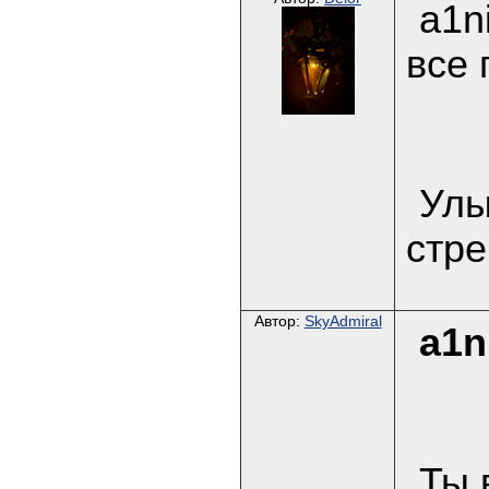
a1n
все 
Улы
стре
Автор:
SkyAdmiral
a1n
Ты 