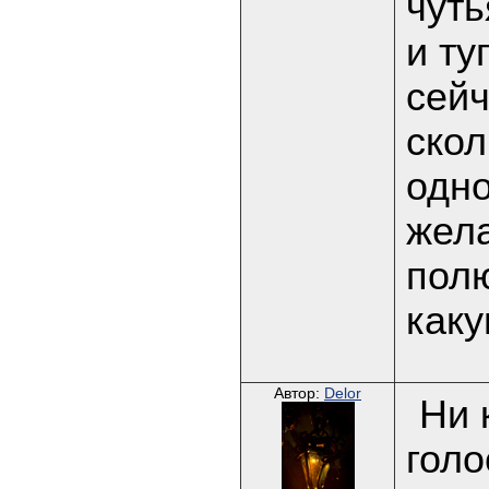
чуть
и ту
сейч
скол
одно
жела
полю
каку
Автор:
Delor
Ни 
голо