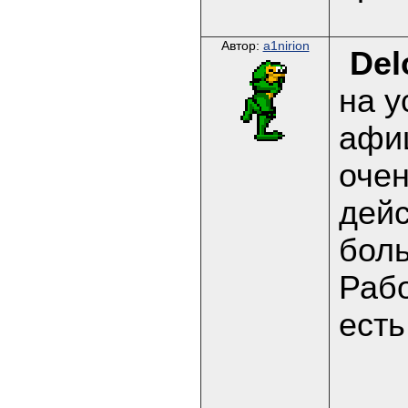
Автор:
a1nirion
Del
на у
афиш
очен
дейс
боль
Рабо
ест