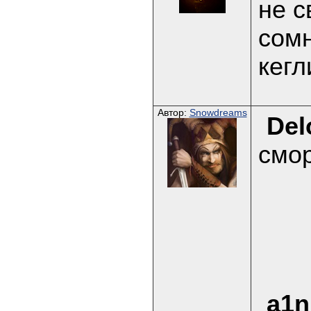
не с
сомн
кегл
Автор:
Snowdreams
Del
смор
a1n