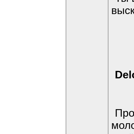
выс
Del
Про
моло