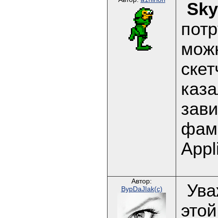
Sky
потр
мож
скет
каза
зави
фами
Appl
Автор:
Ува
BypDaJIak(c)
этой