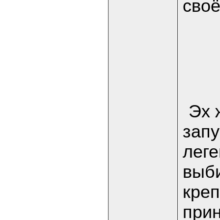
своё
Эх 
запу
леге
выби
креп
прин