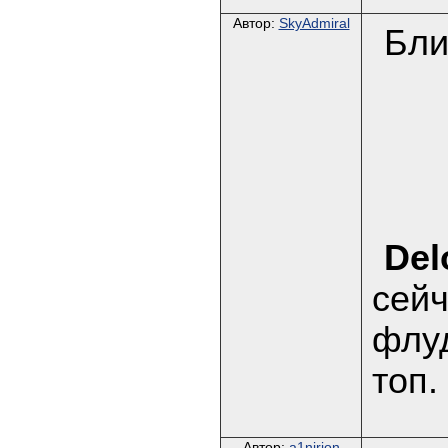
Автор:
SkyAdmiral
Бли
Del
сейч
флуд
топ.
Автор:
a1nirion