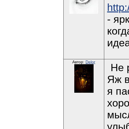
http
- яр
когд
идеа
Автор:
Delor
Не 
Яж в
я па
хоро
мысл
улыб