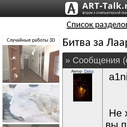
Список раздело
Битва за Лаа
Случайные работы 3D
» Сообщения (
Автор:
Delor
a1ni
Не 
вы п