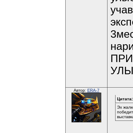
учав
эксп
3мес
нарис
ПРИ
УЛЫБ
Автор:
ERA-7
Цитата:
Эх жалк
победит
выставк