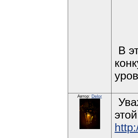
В э
конк
уро
Автор:
Delor
Ува
этой
http