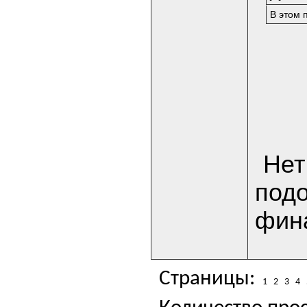
В этом 
Нет
подо
фин
Страницы:
1
2
3
4