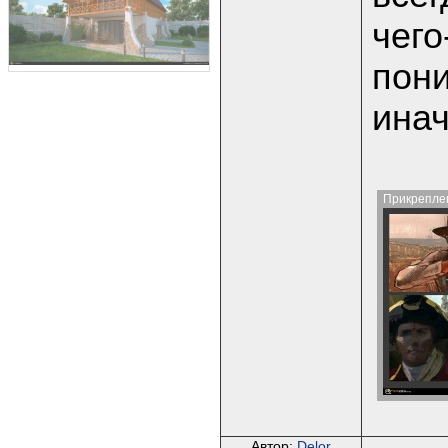
чего
пони
инач
Прикреплен
Автор:
Delor