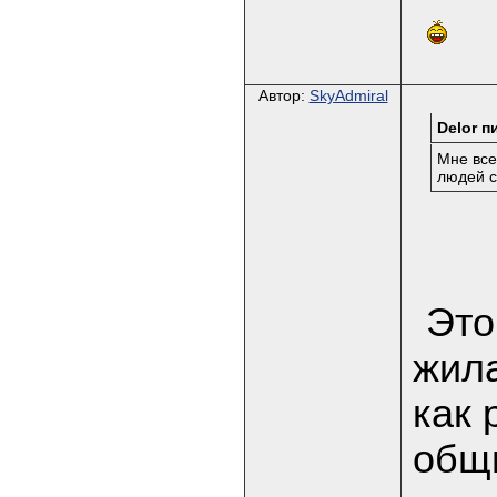
Автор:
SkyAdmiral
Delor п
Мне все
людей с
Это
жил
как 
общи