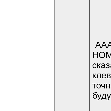
АА
НОМЕ
сказ
клев
точн
буд