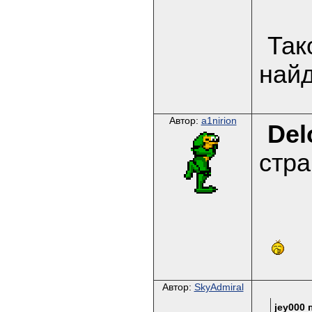
Так
най
Автор:
a1nirion
Del
стра
Автор:
SkyAdmiral
jey000 