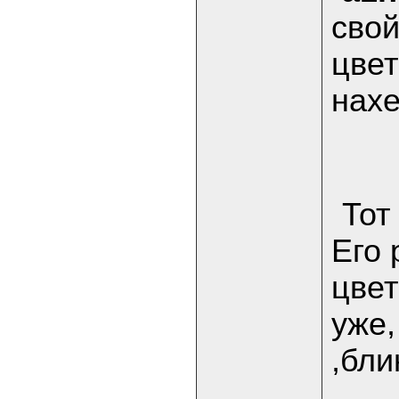
сво
цвет
нахе
Тот
Его 
цвет
уже,
,блин