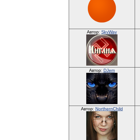
Автор:
SkyWay
Автор:
DJem
Автор:
NorthernChild