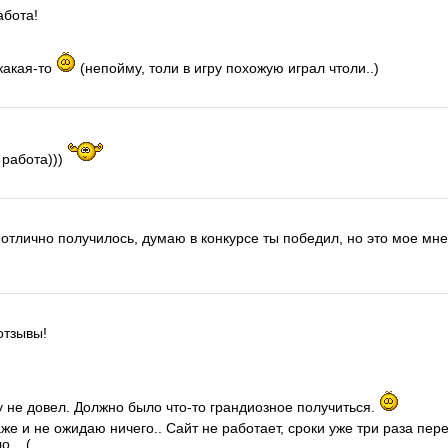
абота!
какая-то
(непойму, толи в игру похожую играл чтоли..)
работа)))
 отлично получилось, думаю в конкурсе ты победил, но это мое мн
отзывы!
у не довел. Должно было что-то грандиозное получиться.
аже и не ожидаю ничего.. Сайт не работает, сроки уже три раза пе
... (