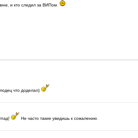
 мне, и кто следил за ВИПом.
лодец что доделал)
тпад!
Не часто такие увидишь к сожалению.