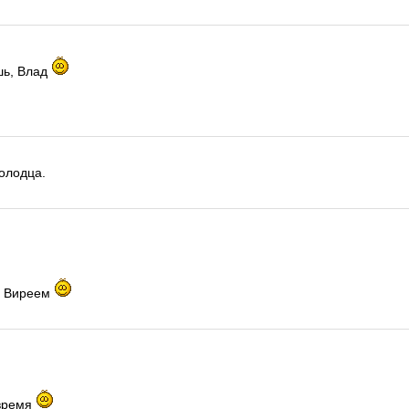
шь, Влад
олодца.
с Виреем
время