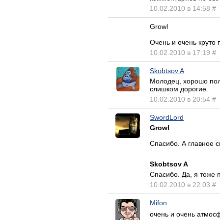
10.02.2010 в 14:58
#
Growl
Очень и очень круто
10.02.2010 в 17:19
#
Skobtsov A
Молодец, хорошо пол
слишком дорогие.
10.02.2010 в 20:54
#
SwordLord
Growl
Спасибо. А главное 
Skobtsov A
Спасибо. Да, я тоже 
10.02.2010 в 22:03
#
Mifon
очень и очень атмос