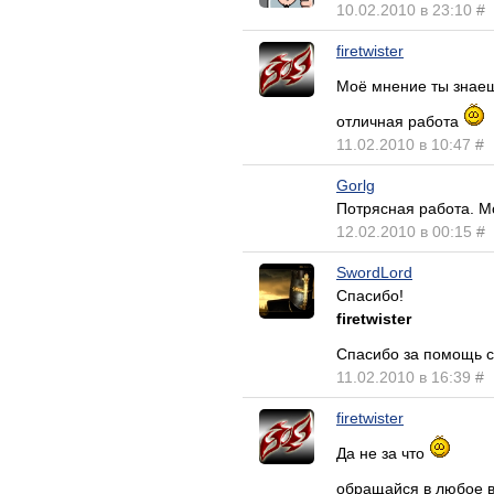
10.02.2010 в 23:10
#
firetwister
Моё мнение ты знае
отличная работа
11.02.2010 в 10:47
#
Gorlg
Потрясная работа. М
12.02.2010 в 00:15
#
SwordLord
Спасибо!
firetwister
Спасибо за помощь 
11.02.2010 в 16:39
#
firetwister
Да не за что
обращайся в любое 