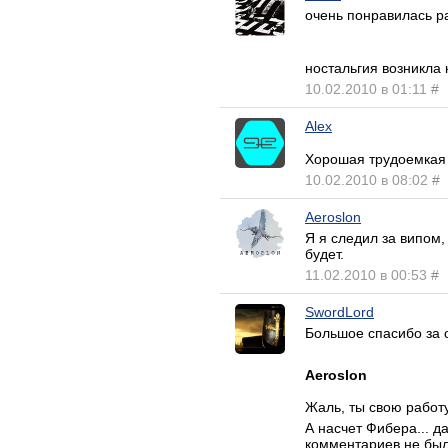
очень понравилась р
ностальгия возникла 
10.02.2010 в 01:11
#
Alex
Хорошая трудоемкая 
10.02.2010 в 08:02
#
Aeroslon
Я я следил за випом,
будет.
11.02.2010 в 00:53
#
SwordLord
Большое спасибо за 
Aeroslon
Жаль, ты свою работ
А насчет Фибера... д
комментариев не было