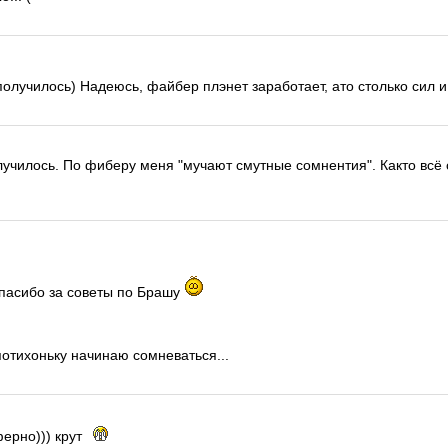
 получилось) Надеюсь, файбер плэнет заработает, ато столько сил
училось. По фиберу меня "мучают смутные сомнентия". Както всё 
спасибо за советы по Брашу
потихоньку начинаю сомневаться...
ферно))) крут