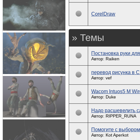
CorelDraw
» Темы
Постановка руки дл
Автор: Raiken
перевод рисунка в 
Автор: vef
Wacom Intuos5 M Wire
Автор: Duke
Надо расшевелить с
Автор: RIPPER_RUNA
Помогите с выборо
Автор: Kot Aperkot