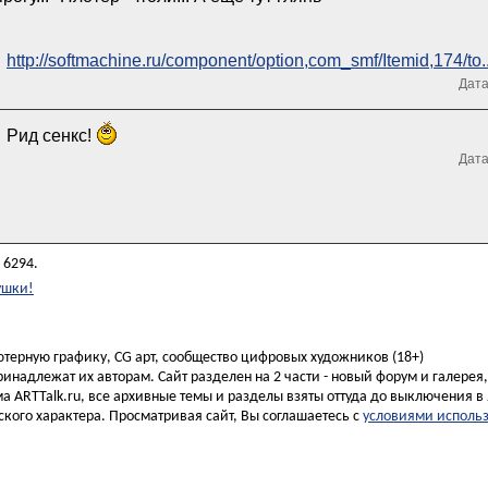
http://softmachine.ru/component/option,com_smf/Itemid,174/to..
Дата
Рид сенкс!
Дата
 6294.
ушки!
ьютерную графику, CG арт, сообщество цифровых художников (18+)
инадлежат их авторам. Сайт разделен на 2 части - новый форум и галерея
а ARTTalk.ru, все архивные темы и разделы взяты оттуда до выключения в 
кого характера. Просматривая сайт, Вы соглашаетесь с
условиями исполь