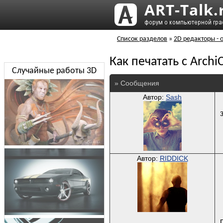
Список разделов
»
2D редакторы -
Как печатать с Arch
Случайные работы 3D
» Сообщения
Автор:
Sash
Автор:
RIDDICK