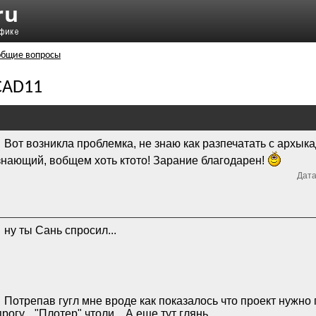
 общие вопросы
iCAD11
Вот возникла проблемка, не знаю как разпечатать с архыка
знающий, вобщем хоть ктото! Зарание благодарен!
Дата
ну ты Сань спросил...
Потрепав гугл мне вроде как показалось что проект нужно 
прогу... "Плотер" чтоли... А еще тут глянь