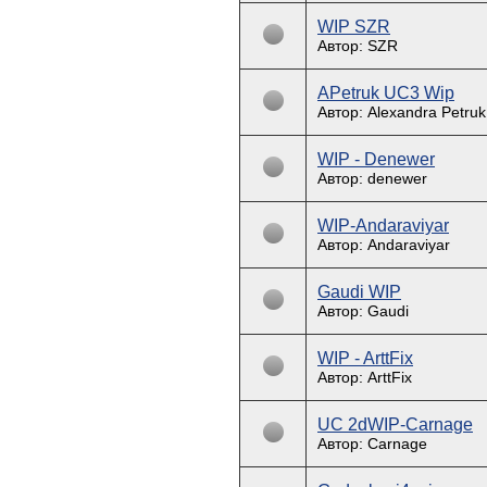
WIP SZR
Автор: SZR
APetruk UC3 Wip
Автор: Alexandra Petruk
WIP - Denewer
Автор: denewer
WIP-Andaraviyar
Автор: Andaraviyar
Gaudi WIP
Автор: Gaudi
WIP - ArttFix
Автор: ArttFix
UC 2dWIP-Carnage
Автор: Carnage