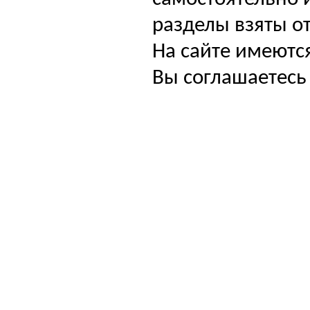
разделы взяты от
На сайте имеютс
Вы соглашаетесь