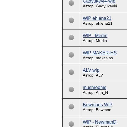
Gadyukevi4-wip
Автор: Gadyukevi4
WIP ehlena21
Автор: ehlena21
WIP - Merlin
Автор: Merlin
WIP MAKER-HS
Автор: maker-hs
ALV wip
Автор: ALV
mushrooms
Автор: Ann_N
Bowmans WIP
Автор: Bowman
WIP - NewmanD