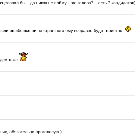
еловал бы... да никак не пойму - где голова?... есть 7 кандидатов))
 если ошибешся ни че страшного ему всеравно будет приятно
идео тоже
ших, обязательно проголосую )