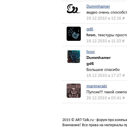
Dummhamer
видео очень способст
18.12.2010 в 12:16
#
gd6
hron
, текстуры прост
18.12.2010 в 11:33
#
hron
Dummhamer
gd6
Большое спасибо
18.12.2010 в 17:27
#
marimerabi
Пупсик!!! такой симпо
26.12.2010 в 03:41
#
2015 © ART-Talk.ru - форум про комп
Внимание! Все права на материалы пр