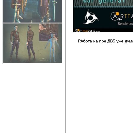
РАбота на пре ДВ5 уже дума