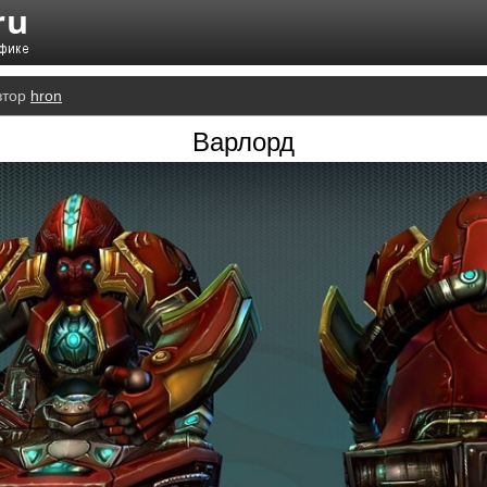
втор
hron
Варлорд