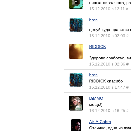
нящка-ниваляшка, расц
15.12.2010 в 12:11
#
hron
целуй куда нравится
15.12.2010 в 02:03
#
RIDDICK
Здорово сработал, в
15.12.2010 в 02:36
#
hron
RIDDICK спасибо
15.12.2010 в 17:47
#
DiMMO
мощь!)
16.12.2010 в 16:25
#
Air-A-Cobra
Отлично, одна из луч