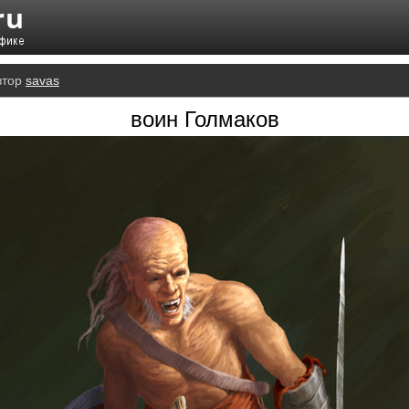
втор
savas
воин Голмаков