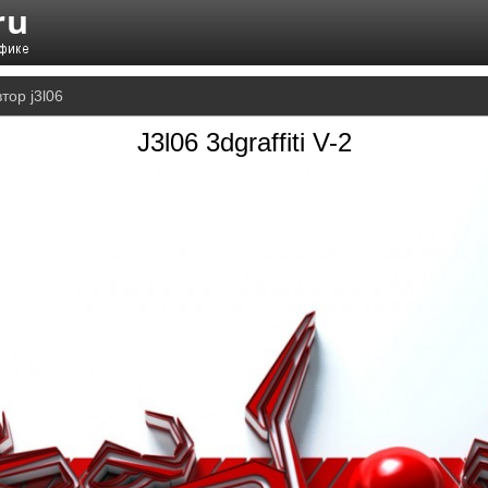
тор j3l06
J3l06 3dgraffiti V-2