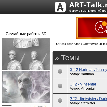
Случайные работы 3D
Список разделов
»
Экстремальные Г
» Темы
ЭГ-2 Hartman\Псы пу
Автор: Hartman
ЭГ2 - Vinsentai
Автор: Vinsentai
ЭГ2 - firetwister / Da
Автор: firetwister