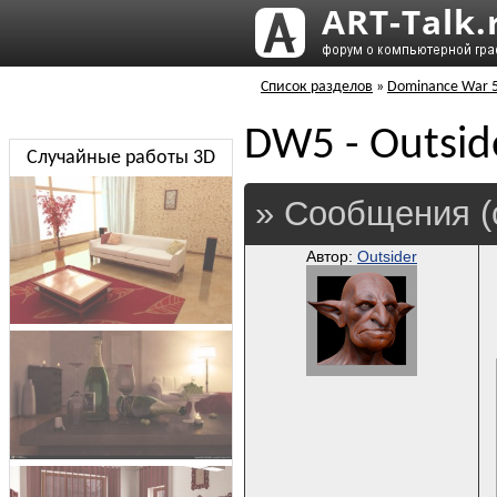
Список разделов
»
Dominance War 
DW5 - Outside
Случайные работы 3D
» Сообщения (
Автор:
Outsider