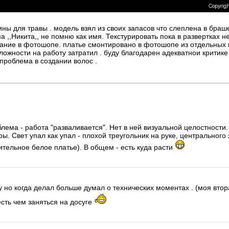
ины для травы . модель взял из своих запасов что слеплена в браше
а ,,Никита,, не помню как имя. Текстурировать пока в развертках 
вание в фотошопе. платье смонтировано в фотошопе из отдельных 
ожности на работу затратил . буду благодарен адекватнои критике
 проблема в создании волос .
лема - работа "разваливается". Нет в ней визуальной целостности.
ры. Свет упал как упал - плохой треугольник на руке, центрального 
тельное белое платье). В общем - есть куда расти
 но когда делал больше думал о технических моментах . (моя вторая
 есть чем заняться на досуге