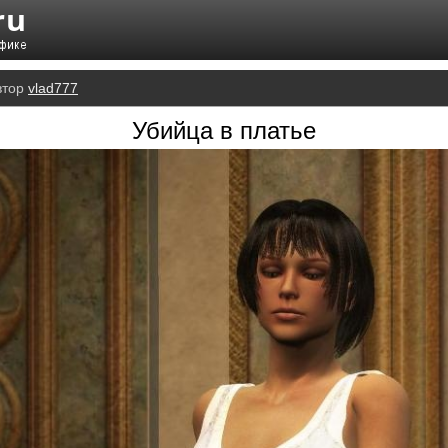
втор
vlad777
Убийца в платье