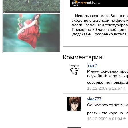
Использован макс 3д . плаг
сходство с актрисои из фильм
плагин заплинк и текстуриро
Примерно 20 часов вобщеи сл
,подсказки . особенно встала
Комментарии:
YarrY
Мнууу, основная проб
случайный кадр из иг
совершенно невырази
18.12.2009 в 12:57
#
vlad777
Сеичас это то же вижу
расти - это хорошо .
18.12.2009 в 01:04
#