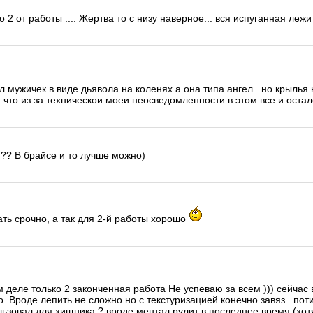
о 2 от работы .... Жертва то с низу наверное... вся испуганная лежит
л мужичек в виде дьявола на коленях а она типа ангел . но крылья н
 что из за техническои моеи неосведомленности в этом все и остал
й?? В брайсе и то лучше можно)
ть срочно, а так для 2-й работы хорошо
м деле только 2 законченная работа Не успеваю за всем ))) сейчас в
 Вроде лепить не сложно но с текстуризацией конечно завяз . поти
льзовал для хищника ? вроде ментал рулит в последнее время (хотя