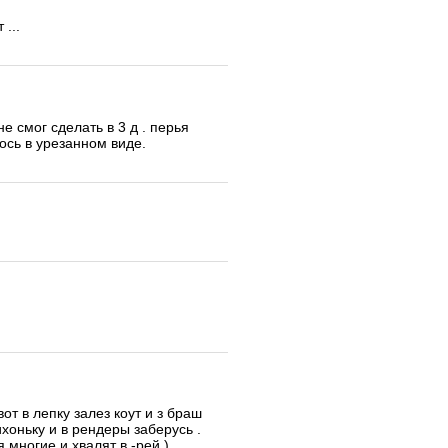
 ...
е смог сделать в 3 д . перья
ось в урезанном виде.
от в лепку залез коут и з браш
хоньку и в рендеры заберусь .
 многие и хвалят в -рей )