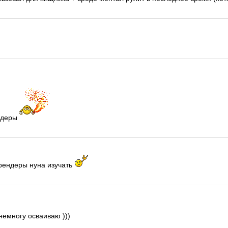
)
ендеры
рендеры нуна изучать
 немногу осваиваю )))