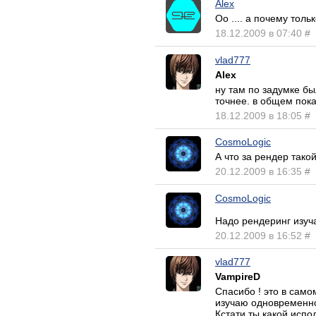
Alex
Оо .... а почему тольк
18.12.2009 в 07:40
#
vlad777
Alex
ну там по задумке бы
точнее. в общем пока
18.12.2009 в 18:05
#
CosmoLogic
А что за рендер тако
20.12.2009 в 16:35
#
CosmoLogic
Надо рендеринг изуча
20.12.2009 в 16:52
#
vlad777
VampireD
Спасибо ! это в само
изучаю одновременно.
Кстати ты какой испо