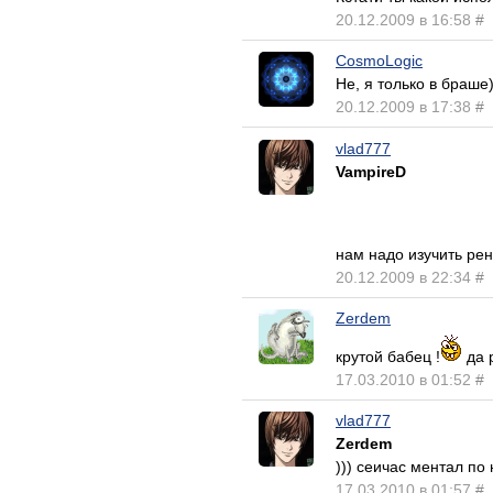
20.12.2009 в 16:58
#
CosmoLogic
Не, я только в браше
20.12.2009 в 17:38
#
vlad777
VampireD
нам надо изучить р
20.12.2009 в 22:34
#
Zerdem
крутой бабец !
да 
17.03.2010 в 01:52
#
vlad777
Zerdem
))) сеичас ментал по
17.03.2010 в 01:57
#