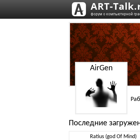
AirGen
Раб
Последние загруже
Ratius (god Of Mind)