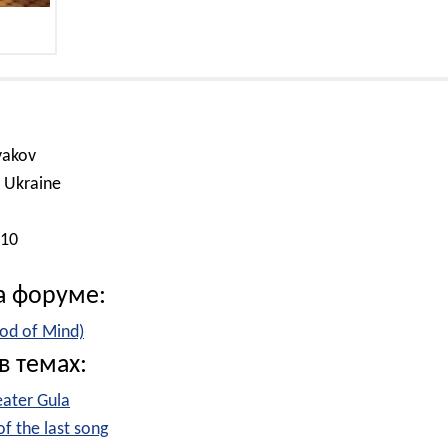
yakov
 Ukraine
010
а форуме:
God of Mind)
в темах:
eater Gula
f the last song