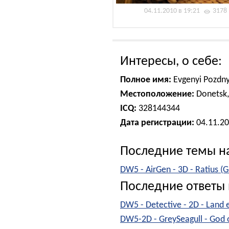
04.11.2010 в 19:21
3178
Интересы, о себе:
Полное имя:
Evgenyi Pozdn
Местоположение:
Donetsk,
ICQ:
328144344
Дата регистрации:
04.11.2
Последние темы н
DW5 - AirGen - 3D - Ratius (
Последние ответы 
DW5 - Detective - 2D - Land 
DW5-2D - GreySeagull - God o