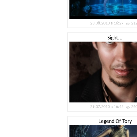
23.08.2010 в 16:27
21
Sight...
29.07.2010 в 16:45
26
Legend Of Tory