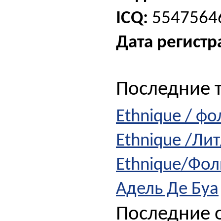
ICQ:
5547564
Дата регистр
Последние 
Ethnique / фо
Ethnique /Л
Ethnique/Фо
Адель Де Буа
Последние о