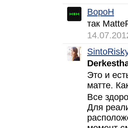
BopoH
так Matte
14.07.201
SintoRisk
Derkestha
Это и ест
матте. Ка
Все здоро
Для реал
расположе
момент см