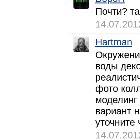
Почти? та
14.07.201
Hartman
Окружение
воды деко
реалистич
фото кол
моделинг 
вариант н
уточните 
14.07.201