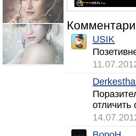
Комментари
USIK
Позетивн
11.07.201
Derkestha
Поразител
отличить 
14.07.201
BopoH