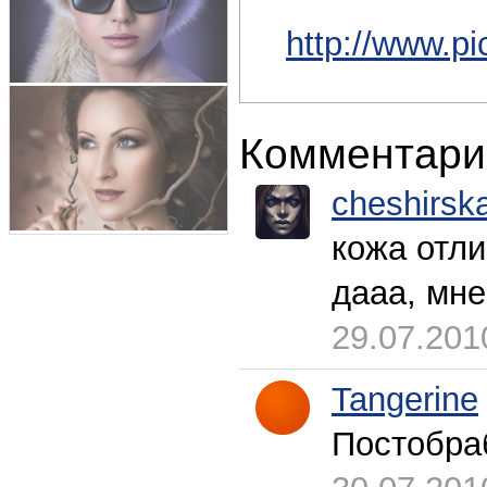
http://www.pi
Комментари
cheshirsk
кожа отл
дааа, мне
29.07.201
Tangerine
Постобра