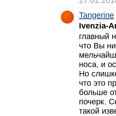
27.01.201
Tangerine
Ivenzia-A
главный н
что Вы ни
мельчайши
носа, и 
Но слишко
что это п
больше о
почерк. С
такой из