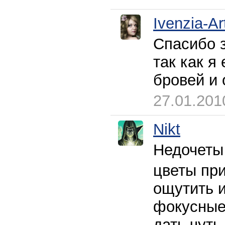
Ivenzia-Ar
Спасибо 
так как я
бровей и 
27.01.201
Nikt
Недочеты
цветы при
ощутить 
фокусные 
дать чуть