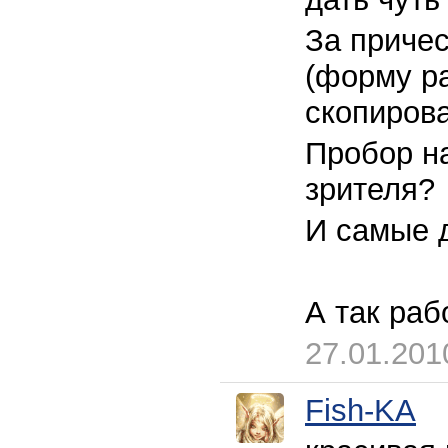
За причес
(форму ра
скопиров
Пробор н
зрителя?
И самые д
А так раб
27.01.201
Fish-KA