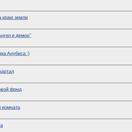
а краю земли
нгел и демон"
ка Анубиса :)
вартал
овой фонд
 комната
га