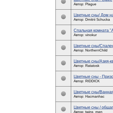
Автор: Plague
Цветные сны/ Дом н
Автор: Dmitrii Schucka
Спальная комната "А
Автор: vinokur
Цветные сны/Спален
Автор: NorthernChild
Цветные сны/Азия-к
Автор: Ratatosk
Цветные сны - Приз
Автор: RIDDICK
Цветные сны/Ванная
Автор: Hacmanhac
Цветные сны / обща
Автор: twins_men