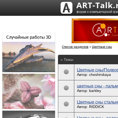
Случайные работы 3D
Список разделов
»
Цветные сны
» Темы
Цветные сны/Подво
Автор: cheshirskaya
цветные сны - пальм
Автор: barkley
Цветные сны стальн
Автор: RIDDICK