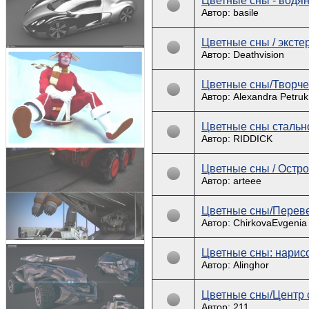
Цветные сны - водя
Автор: basile
Цветные сны / эксте
Автор: Deathvision
Цветные сны/Творче
Автор: Alexandra Petruk
Цветные сны стально
Автор: RIDDICK
Цветные сны / Остр
Автор: arteee
Цветные сны/Переве
Автор: ChirkovaEvgenia
Цветные сны: нарис
Автор: Alinghor
Цветные сны/Центр 
Автор: 211