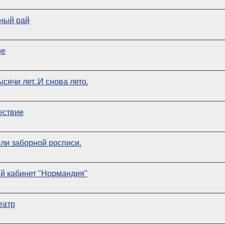
аный рай
ge
сячи лет..И снова лето.
ествие
ли заборной росписи.
й кабинет "Нормандия"
еатр