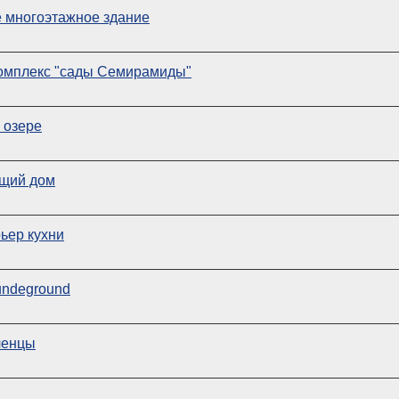
е многоэтажное здание
комплекс "сады Семирамиды"
 озере
ющий дом
ьер кухни
undeground
ленцы