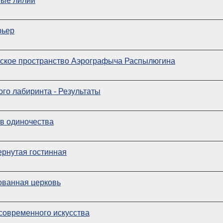
ные лилии
рьер
ское пространство Аэрографыча Распылюгина
го лабиринта - Результаты
ов одиночества
рнутая гостинная
ованная церковь
современного искусства