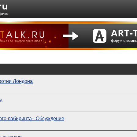
ротни Лондона
а
ого лабиринта - Обсуждение