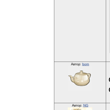
Автор:
bom
Автор:
NG