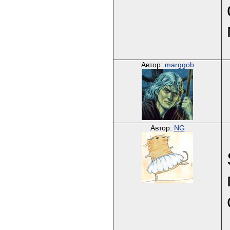
Автор:
marggob
Автор:
NG