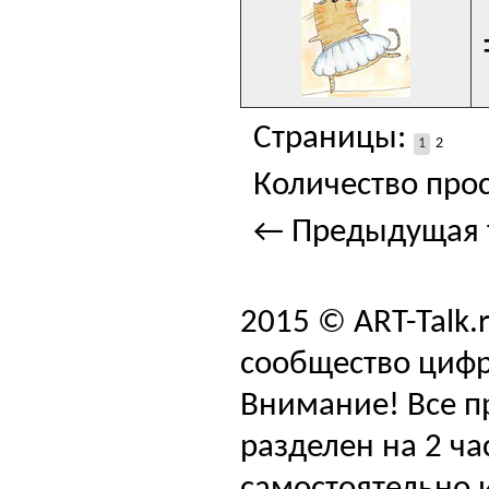
Страницы:
1
2
Количество прос
← Предыдущая 
2015 © ART-Talk.
сообщество цифр
Внимание! Все п
разделен на 2 ча