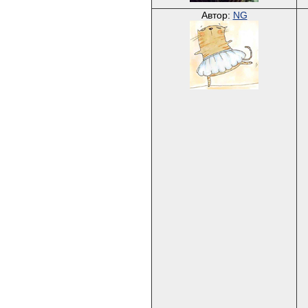
Автор:
NG