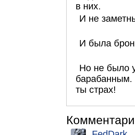
в них.
И не заметн
И была броня
Но не было 
барабанным.
ты страх!
Комментари
FedDark