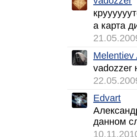
vadozzer
крууууууто
а карта д
21.05.200
Melentiev
vadozzer 
22.05.200
Edvart
Александр
данном с
10.11.201