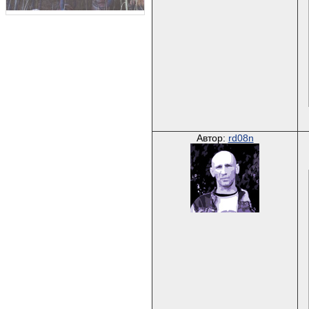
Автор:
rd08n