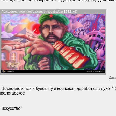
Прикрепленное изображение (вес файла 194.8 Кб)
Дата
Восновном, так и будет. Ну и кое-какая доработка в духе- 
пролетарское
искусство"