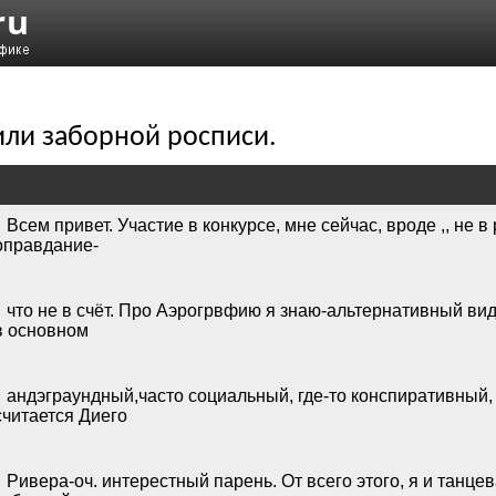
или заборной росписи.
Всем привет. Участие в конкурсе, мне сейчас, вроде ,, не в р
оправдание-
что не в счёт. Про Аэрогрвфию я знаю-альтернативный ви
в основном
андэграундный,часто социальный, где-то конспиративный
считается Диего
Ривера-оч. интерестный парень. От всего этого, я и танце