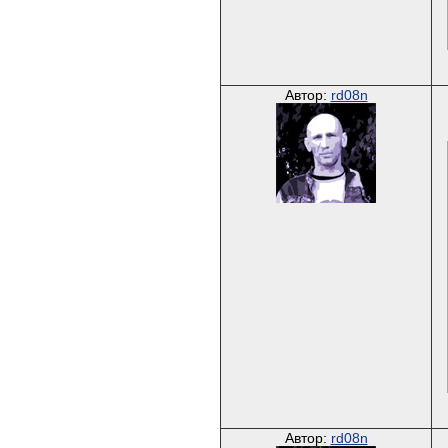
Автор:
rd08n
Автор:
rd08n