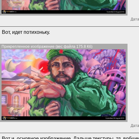
Дата
Вот, идет потихоньку.
Прикрепленное изображение (вес файла 175.8 Кб)
Дата
Вот и, основное изображение. Дальше текстуры, тд. вобще