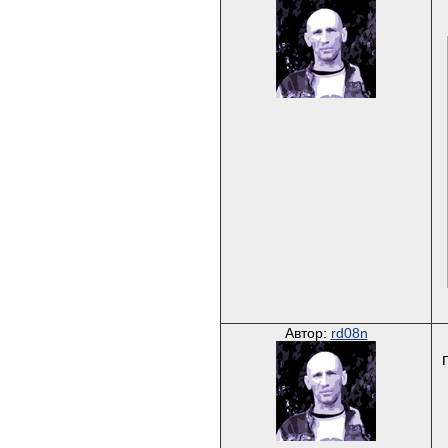
Автор:
rd08n