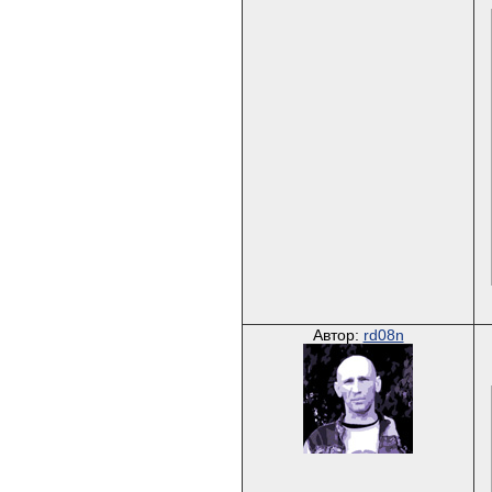
Автор:
rd08n