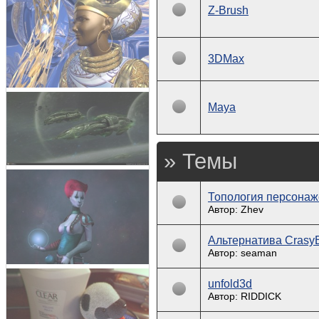
Z-Brush
3DMax
Maya
» Темы
Топология персонаже
Автор: Zhev
Альтернатива Cras
Автор: seaman
unfold3d
Автор: RIDDICK