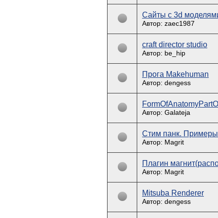
Сайты с 3d моделям
Автор: zaec1987
craft director studio
Автор: be_hip
Прога Мakehuman
Автор: dengess
FormOfAnatomyPart
Автор: Galateja
Стим панк. Примеры
Автор: Magrit
Плагин магнит(расп
Автор: Magrit
Mitsuba Renderer
Автор: dengess