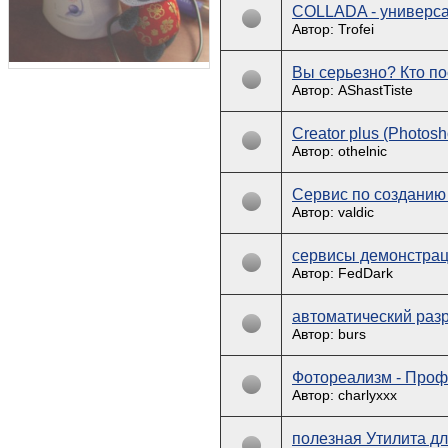
COLLADA - универс
Автор: Trofei
Вы серьезно? Кто по
Автор: AShastTiste
Creator plus (Photosho
Автор: othelnic
Сервис по созданию 
Автор: valdic
сервисы демонстрац
Автор: FedDark
автоматический раз
Автор: burs
Фотореализм - Про
Автор: charlyxxx
полезная Утилита дл