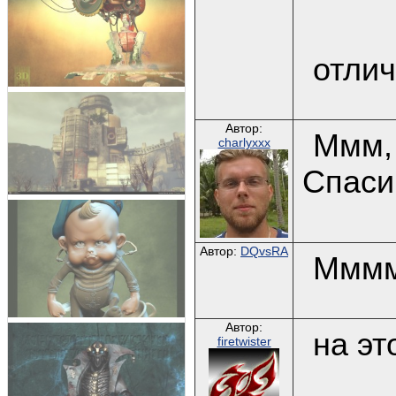
отлич
Автор:
Ммм, 
charlyxxx
Спаси
Автор:
DQvsRA
Ммммм
Автор:
на эт
firetwister