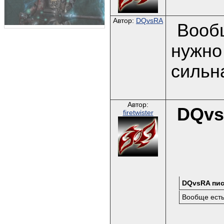
Автор:
DQvsRA
Вообщ
нужно
сильна
Автор:
DQv
firetwister
DQvsRA пис
Вообще есть 