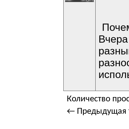
Почем
Вчера
разны
разно
испол
Количество прос
← Предыдущая 