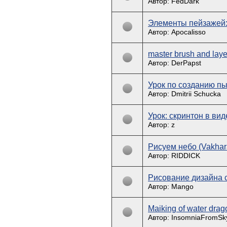
Автор: FedDark
Элементы пейзажей: 
Автор: Apocalisso
master brush and layer
Автор: DerPapst
Урок по созданию п
Автор: Dmitrii Schucka
Урок: скринтон в ви
Автор: z
Рисуем небо (Vakhar
Автор: RIDDICK
Рисование дизайна с
Автор: Mango
Maiking of water drag
Автор: InsomniaFromSk