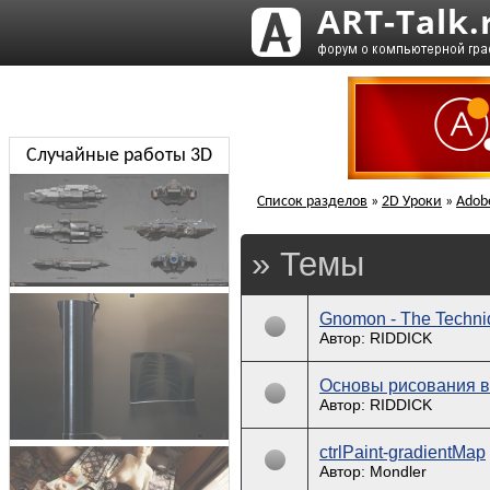
Случайные работы 3D
Список разделов
»
2D Уроки
»
Adob
» Темы
Gnomon - The Techni
Автор: RIDDICK
Основы рисования в
Автор: RIDDICK
ctrlPaint-gradientMap
Автор: Mondler