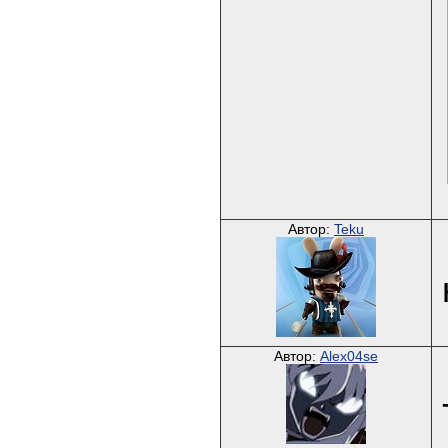
Автор:
Teku
Автор:
Alex04se