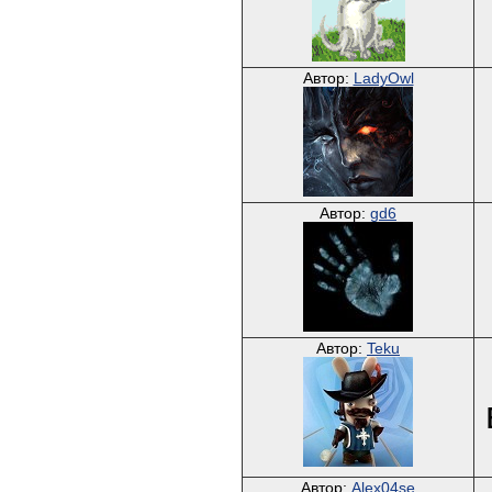
Автор:
LadyOwl
Автор:
gd6
Автор:
Teku
Автор:
Alex04se