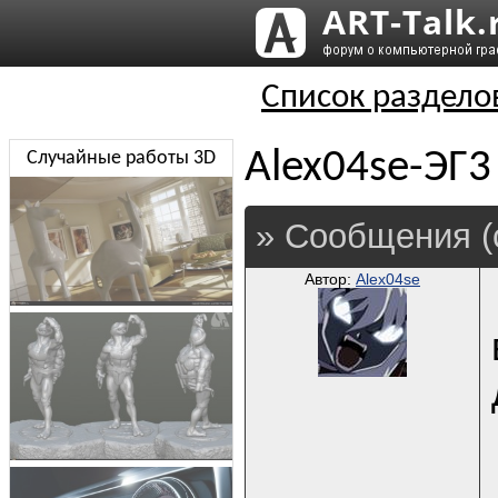
Список раздело
Alex04se-ЭГ3
Случайные работы 3D
» Сообщения (
Автор:
Alex04se