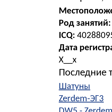
Местополож
Род занятий:
ICQ:
4028809
Дата регистр
Х__х
Последние 
Шатуны
Zerdem-ЭГ3
DW5 - Zerdem 