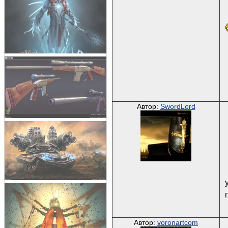
Автор:
SwordLord
Автор:
voronartcom