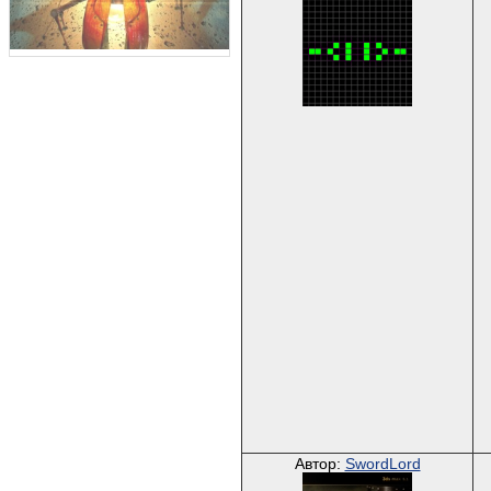
Автор:
SwordLord