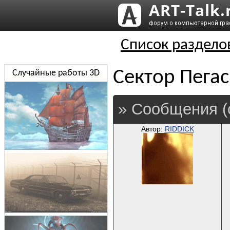
Список раздело
Сектор Пегас
Случайные работы 3D
» Сообщения (
Автор:
RIDDICK