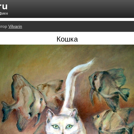
втор
Vilvarin
Кошка