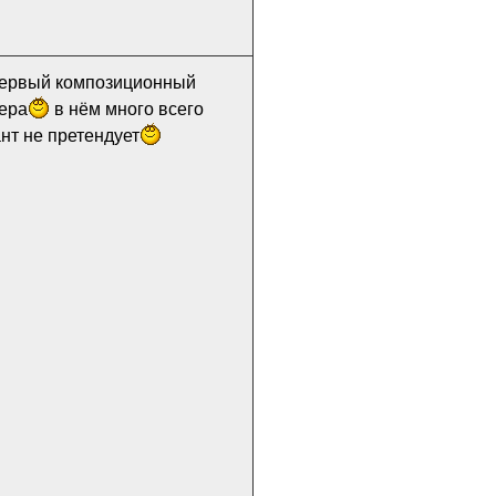
ервый композиционный
пера
в нём много всего
нт не претендует