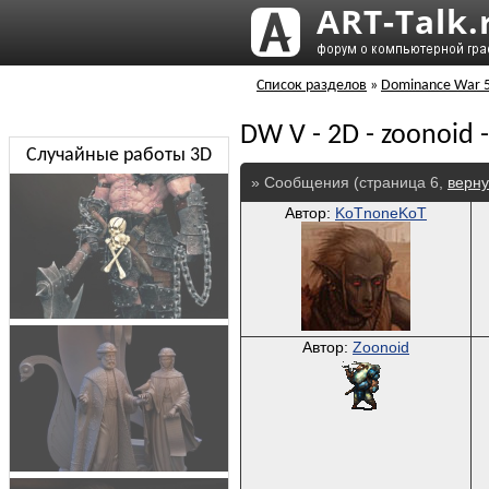
Список разделов
»
Dominance War 
DW V - 2D - zoonoid 
Случайные работы 3D
» Сообщения (страница 6,
верну
Автор:
KoTnoneKoT
Автор:
Zoonoid