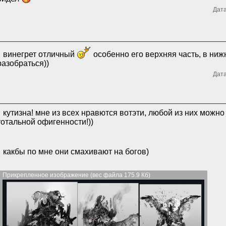
Дата
винегрет отличный
особенно его верхняя часть, в ниж
разобраться))
Дата
кутизна! мне из всех нравются вотэти, любой из них можно
тотальной офигенности!))
какбы по мне они смахивают на богов)
Прикрепленное изображение (вес файла 175.9 Кб)