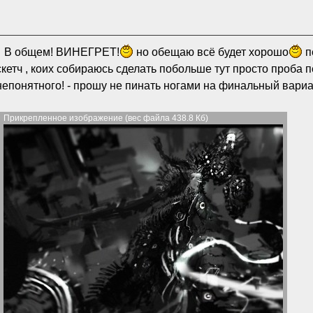
В общем! ВИНЕГРЕТ!
но обещаю всё будет хорошо
п
скетч , коих собираюсь сделать побольше тут просто проба 
непонятного! - прошу не пинать ногами на финальный вариа
Прикрепленное изображение (вес файла 438.8 Кб)