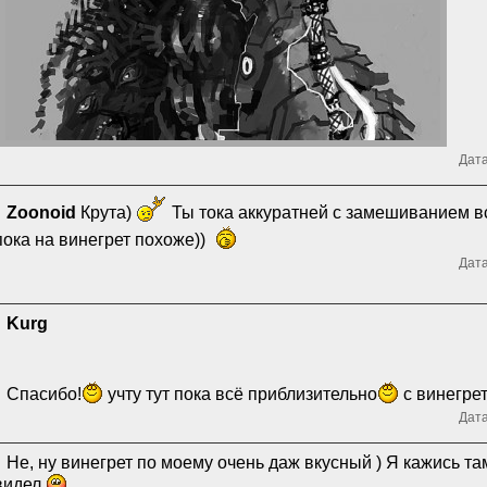
Дата
Zoonoid
Крута)
Ты тока аккуратней с замешиванием все
пока на винегрет похоже))
Дата
Kurg
Спасибо!
учту тут пока всё приблизительно
с винегре
Дата
Не, ну винегрет по моему очень даж вкусный ) Я кажись там
видел