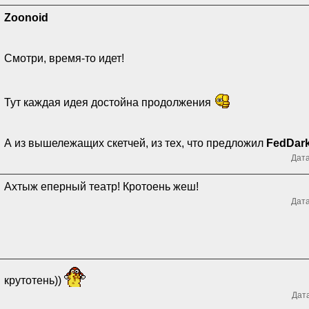
Zoonoid
Смотри, время-то идет!
Тут каждая идея достойна продолжения
А из вышележащих скетчей, из тех, что предложил
FedDar
Дата
Ахтыж еперный театр! Кротоень жеш!
Дата
крутотень))
Дата