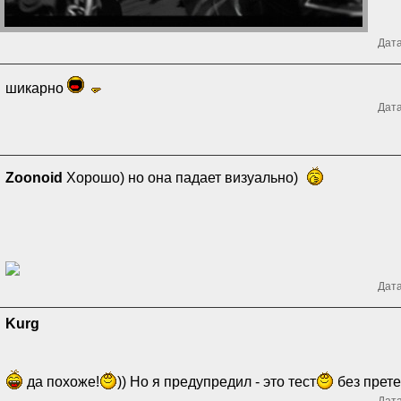
Дата
шикарно
Дата
Zoonoid
Хорошо) но она падает визуально)
Дата
Kurg
да похоже!
)) Но я предупредил - это тест
без прет