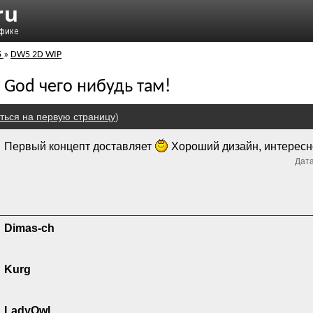
5
»
DW5 2D WIP
- God чего нибудь там!
ться на первую страницу
)
Первый концепт доставляет
Хороший дизайн, интересно
Дата
Dimas-ch
Kurg
LadyOwl