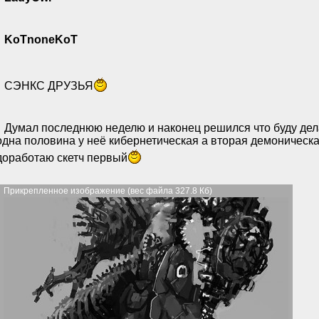
KoTnoneKoT
СЭНКС ДРУЗЬЯ
Думал последнюю неделю и наконец решился что буду делат
одна половина у неё кибернетическая а вторая демоническа
доработаю скетч первый
Прикрепленное изображение (вес файла 327.8 Кб)