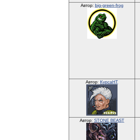
Автор:
big-green-frog
Автор:
KypcaHT
Автор:
STONE BEAST