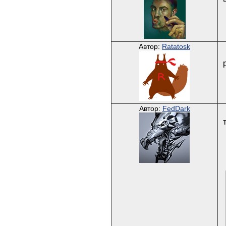
Автор:
Ratatosk
Автор:
FedDark