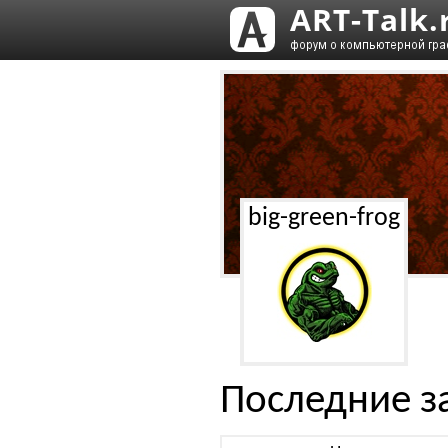
big-green-frog
Последние з