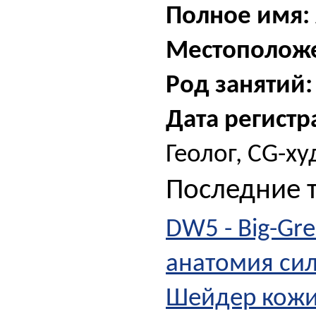
Полное имя:
Местополож
Род занятий:
Дата регистр
Геолог, CG-х
Последние 
DW5 - Big-Gree
анатомия си
Шейдер кож