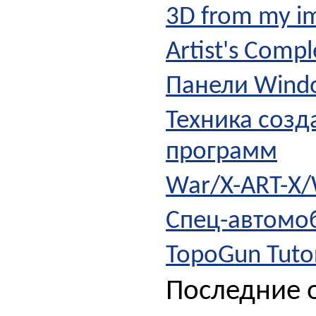
3D from my i
Artist's Compl
Панели Windo
Техника созд
программ
War/X-ART-X/
Спец-автомоб
TopoGun Tutor
Последние о