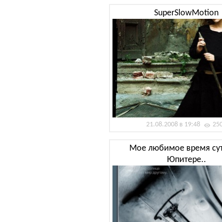
SuperSlowMotion
21.08.2008 в 19:48
25
Мое любимое время сут
Юпитере..