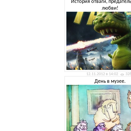
История отваги, предател
любви!
12.11.2012 в 14:02
32
День в музее.