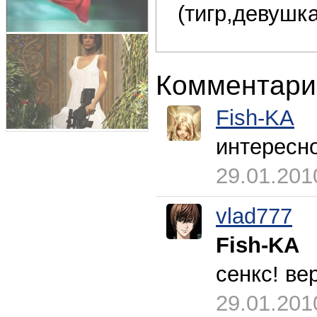
(тигр,девушка
Комментари
Fish-KA
интересно
29.01.201
vlad777
Fish-KA
сенкс! ве
29.01.201