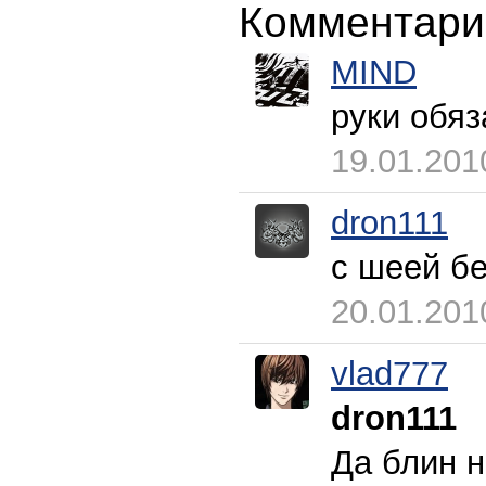
Комментари
MIND
руки обяз
19.01.201
dron111
с шеей бе
20.01.201
vlad777
dron111
Да блин н