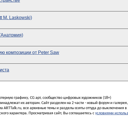
странстве
t M. Laskowski)
(Анатомия)
ию композиции от Peter Saw
иста
ьютерную графику, CG арт, сообщество цифровых художников (18+)
инадлежат их авторам. Сайт разделен на 2 части - новый форум и галерея
а ARTTalk.ru, все архивные темы и разделы взяты оттуда до выключения в 
кого характера. Просматривая сайт, Вы соглашаетесь с
условиями исполь