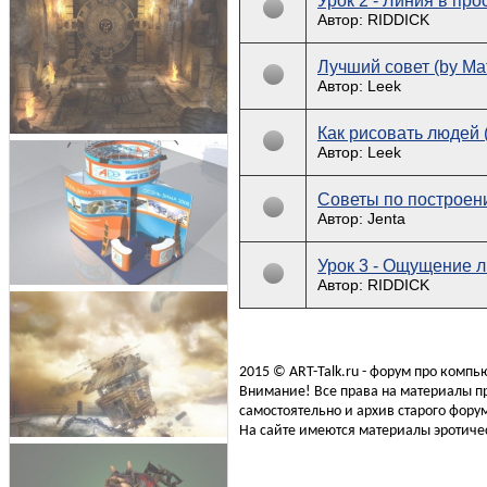
Урок 2 - Линия в про
Автор: RIDDICK
Лучший совет (by Mat
Автор: Leek
Как рисовать людей 
Автор: Leek
Cоветы по построен
Автор: Jenta
Урок 3 - Ощущение л
Автор: RIDDICK
2015 © ART-Talk.ru - форум про комп
Внимание! Все права на материалы пр
самостоятельно и архив старого форум
На сайте имеются материалы эротичес