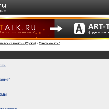
ических занятий (Уроки)
»
С чего начать?
овы
ание"
ормы