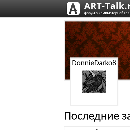
DonnieDarko8
Последние з