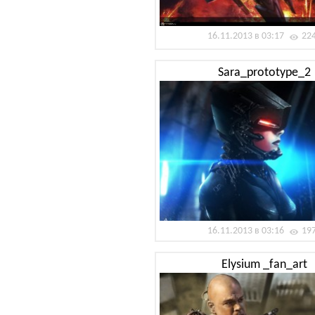
16.11.2013 в 03:17
22
Sara_prototype_2
16.11.2013 в 03:16
19
Elysium _fan_art