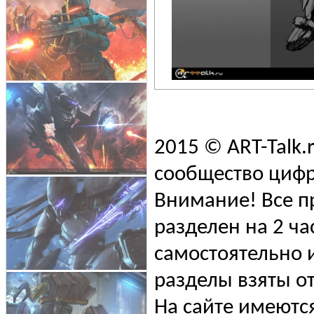
2015 © ART-Talk.
сообщество цифр
Внимание! Все п
разделен на 2 ча
самостоятельно и
разделы взяты от
На сайте имеютс