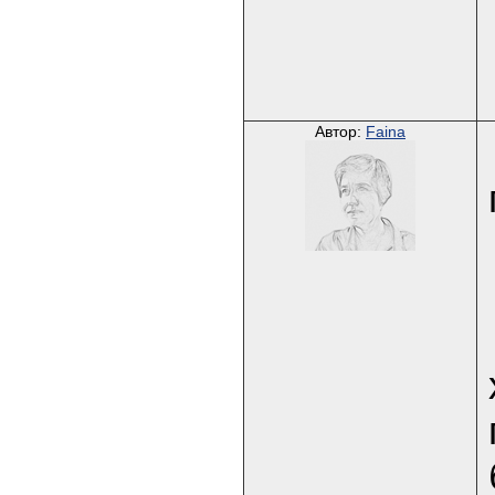
Автор:
Faina