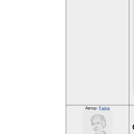
Автор:
Faina