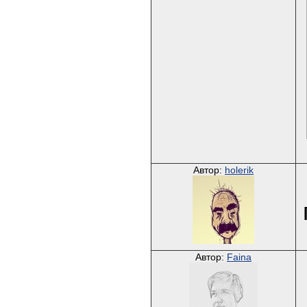
Автор:
holerik
Автор:
Faina