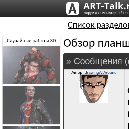
Список раздело
Обзор планш
Случайные работы 3D
» Сообщения (
Автор:
drawingAllAround