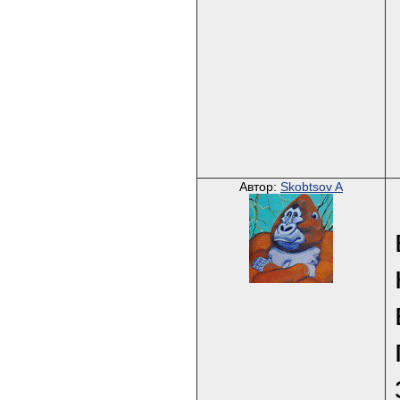
Автор:
Skobtsov A