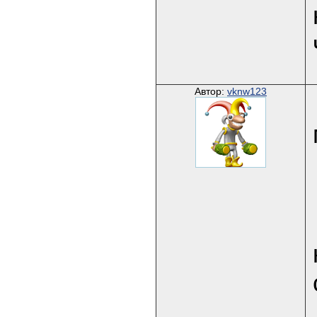
Автор:
vknw123