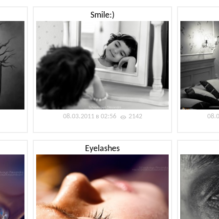
Smile:)
08.03.2011 в 02:56
2142
08.
Eyelashes