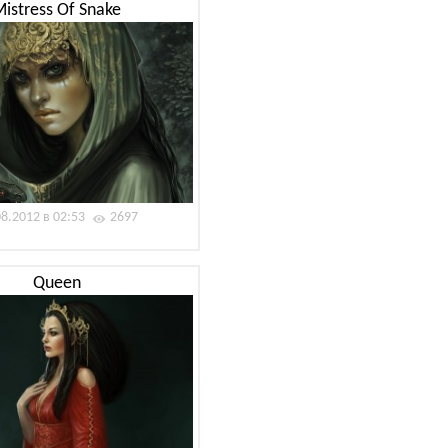
Mistress Of Snake
08.2012 в 02:53
2697
Queen