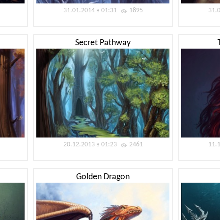
31.01.2014 в 01:31
1895
31.
Secret Pathway
20.12.2013 в 01:23
2461
11.
Golden Dragon