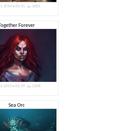
01.2014 в 01:31
2001
Together Forever
12.2013 в 01:29
2208
Sea Orc