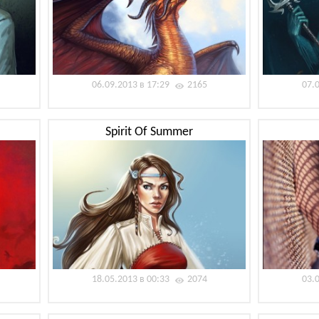
06.09.2013 в 17:29
2165
07.
Spirit Of Summer
18.05.2013 в 00:33
2074
03.