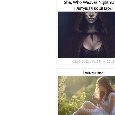
She, Who Weaves Nightma
Плетущая кошмары
03.09.2012 в 01:39
2583
Tenderness