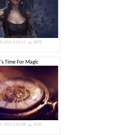
08.2011 в 02:11
2878
t''s Time For Magic
05.2011 в 02:48
2526