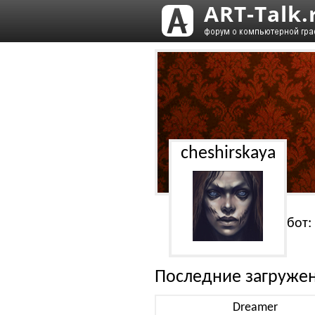
cheshirskaya
Работ:
Последние загруже
Dreamer