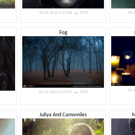
10.04.2012 в 17:00
2378
19.
Fog
01.
02.12.2011 в 01:59
2701
Juliya And Camomiles
M