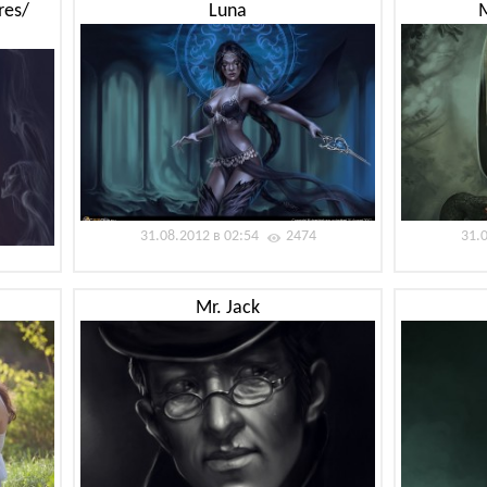
res/
Luna
31.08.2012 в 02:54
2474
31.
Mr. Jack