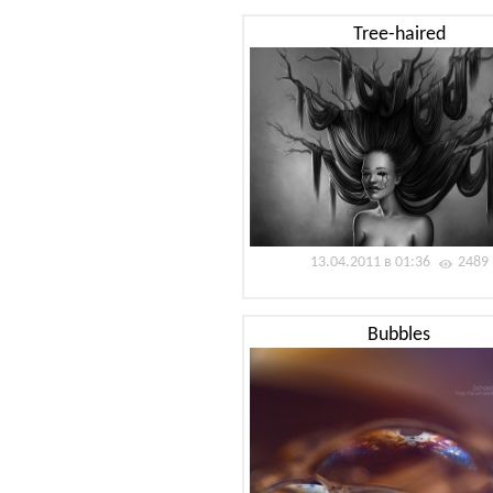
Tree-haired
13.04.2011 в 01:36
2489
Bubbles