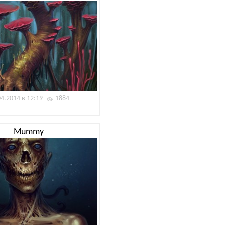
04.2014 в 12:19
1884
Mummy