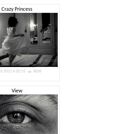
Crazy Princess
03.2011 в 02:55
3026
View