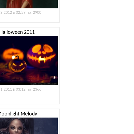
03.2012 в 02:59
2900
Halloween 2011
11.2011 в 03:12
2366
oonlight Melody