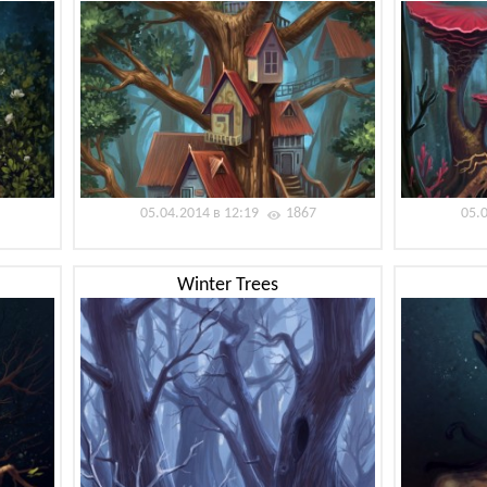
05.04.2014 в 12:19
1867
05.
Winter Trees