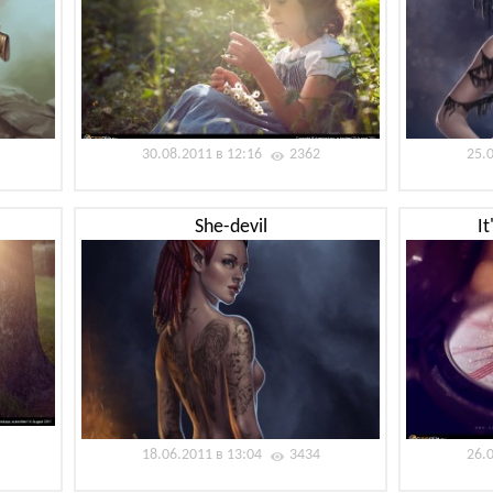
30.08.2011 в 12:16
2362
25.
She-devil
I
18.06.2011 в 13:04
3434
26.