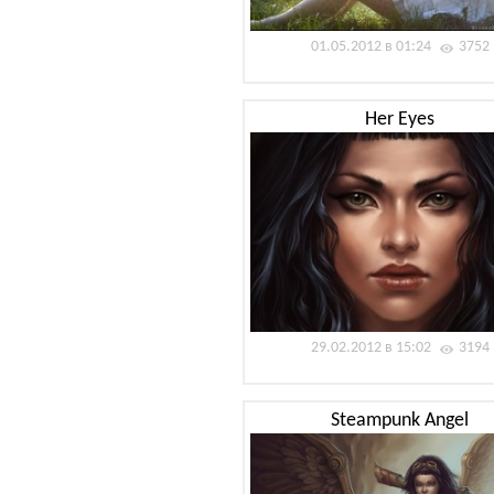
01.05.2012 в 01:24
3752
Her Eyes
29.02.2012 в 15:02
3194
Steampunk Angel