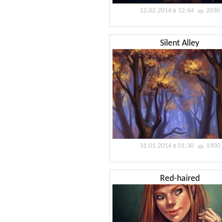
12.02.2014 в 12:44
2030
Silent Alley
31.01.2014 в 01:30
1900
Red-haired