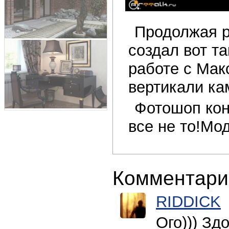
Продолжая р
создал вот т
работе с Мак
вертикали кам
Фотошоп кон
все не то!Мо
Комментари
RIDDICK
Ого))) Зд